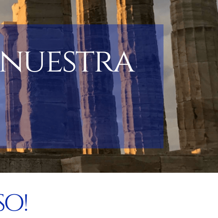
 nuestra
so!