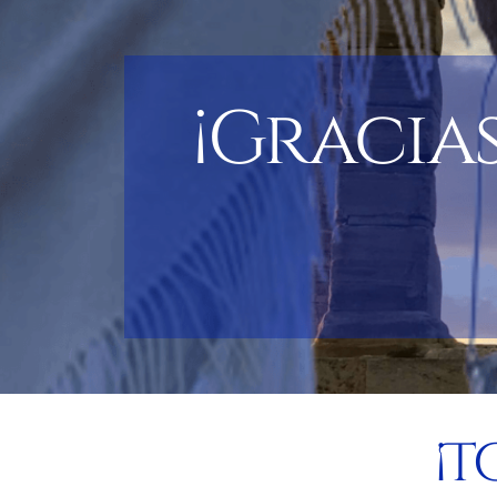
¡Gracia
¡T